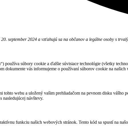
é 20. september 2024 a vzťahujú sa na občanov a legálne osoby s trv
“) používa súbory cookie a ďalšie súvisiace technológie (všetky techn
edenom dokumente vás informujeme o používaní súborov cookie na našich
ami tohto webu a uložený vašim prehliadačom na pevnom disku vášho po
as nasledujúcej návštevy.
eraktívnu funkciu našich webových stránok. Tento kód sa spustí na našo