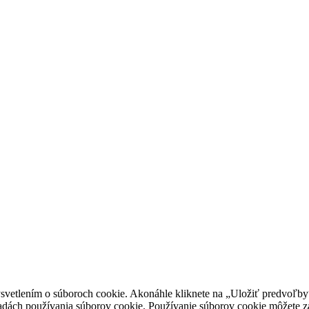
vetlením o súboroch cookie. Akonáhle kliknete na „Uložiť predvoľby“,
ásadách používania súborov cookie. Používanie súborov cookie môžete z