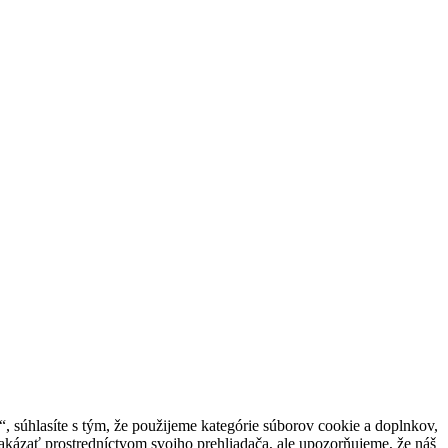
 súhlasíte s tým, že použijeme kategórie súborov cookie a doplnkov,
akázať prostredníctvom svojho prehliadača, ale upozorňujeme, že náš