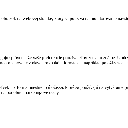
bo obrázok na webovej stránke, ktorý sa používa na monitorovanie ná
fungujú správne a že vaše preferencie používateľov zostanú známe. U
ánok opakovane zadávať rovnaké informácie a napríklad položky zosta
vek iná forma miestneho úložiska, ktoré sa používajú na vytváranie p
 na podobné marketingové účely.