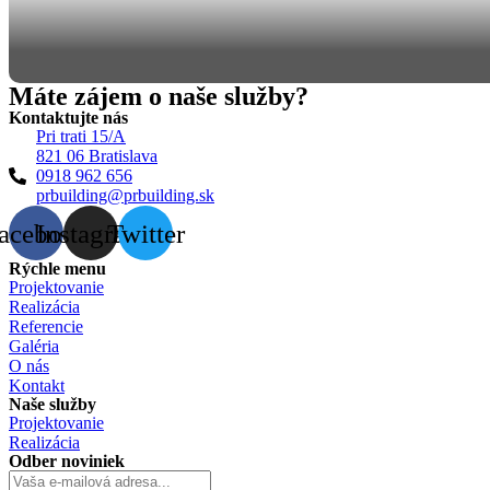
Máte zájem o naše služby?
Kontaktujte nás
Pri trati 15/A
821 06 Bratislava
0918 962 656
prbuilding@prbuilding.sk
acebook
Instagram
Twitter
Rýchle menu
Projektovanie
Realizácia
Referencie
Galéria
O nás
Kontakt
Naše služby
Projektovanie
Realizácia
Odber noviniek