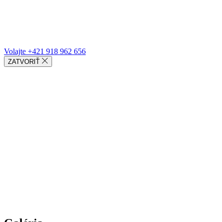
Volajte +421 918 962 656
ZATVORIŤ
PROJEKTOVANIE
REALIZÁCIA
REFERENCIE
GALÉRIA
O NÁS
KONTAKT